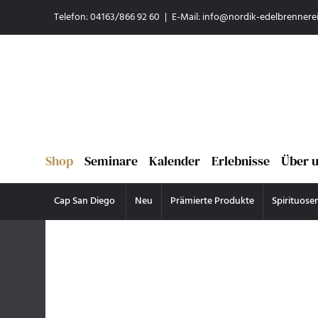
Telefon: 04163/866 92 60
|
E-Mail:
info@nordik-edelbrennerei
Shop
Seminare
Kalender
Erlebnisse
Über 
Cap San Diego
Neu
Prämierte Produkte
Spirituose