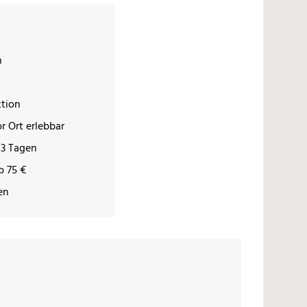
n
ktion
r Ort erlebbar
 3 Tagen
b 75 €
en