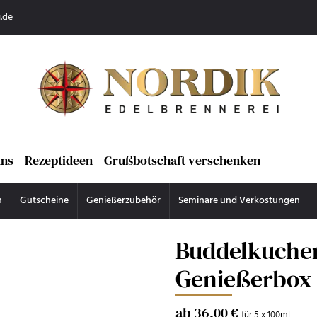
.de
uns
Rezeptideen
Grußbotschaft verschenken
n
Gutscheine
Genießerzubehör
Seminare und Verkostungen
Buddelkuche
Genießerbox
ab 36,00 €
für 5 x 100ml