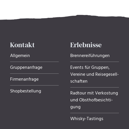
Kontakt
Erlebnisse
Allgemein
Brennereiführungen
Gruppenanfrage
Events für Gruppen,
Ver­eine und Rei­se­ge­sell­
Firmenanfrage
schaf­ten
Shopbestellung
Radtour mit Verkostung
und Obsthof­be­sich­ti­
gung
Whisky-Tastings