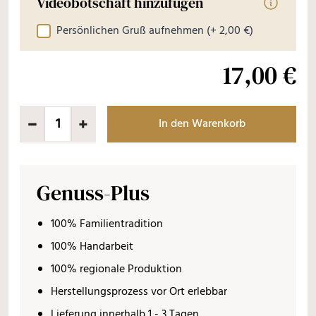
Videobotschaft hinzufügen
Informati
Persönlichen Gruß aufnehmen
(+ 2,00 €)
17,00 €
In den Warenkorb
Genuss-Plus
100% Familientradition
100% Handarbeit
100% regionale Produktion
Herstellungsprozess vor Ort erlebbar
Lieferung innerhalb 1 - 3 Tagen