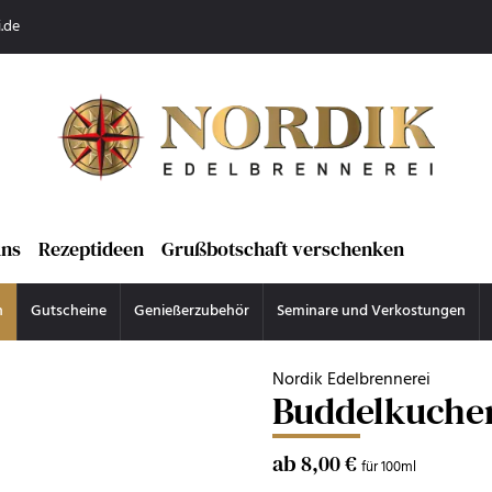
.de
uns
Rezeptideen
Grußbotschaft verschenken
n
Gutscheine
Genießerzubehör
Seminare und Verkostungen
Nordik Edelbrennerei
Buddelkuche
ab 8,00 €
für 100ml