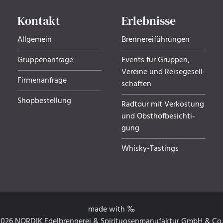
Kontakt
Erlebnisse
Allgemein
Brennereiführungen
Gruppenanfrage
Events für Gruppen,
Ver­eine und Rei­se­ge­sell­
Firmenanfrage
schaf­ten
Shopbestellung
Radtour mit Verkostung
und Obsthof­be­sich­ti­
gung
Whisky-Tastings
made with ‰
026 NORDIK Edelbrennerei &
Spirituosenmanufaktur GmbH & Co