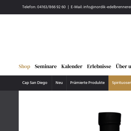
Telefon: 04163/866 92 60
|
E-Mail:
info@nordik-edelbrennerei
Shop
Seminare
Kalender
Erlebnisse
Über 
Cap San Diego
Neu
Prämierte Produkte
Spirituose