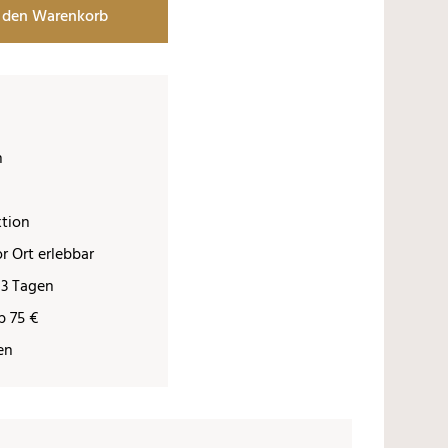
 den Warenkorb
n
ktion
r Ort erlebbar
 3 Tagen
b 75 €
en