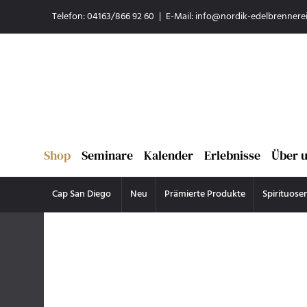
Telefon: 04163/866 92 60
|
E-Mail:
info@nordik-edelbrennerei
Shop
Seminare
Kalender
Erlebnisse
Über 
Cap San Diego
Neu
Prämierte Produkte
Spirituose