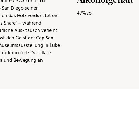
t mit 60 % Alkohol, das
p San Diego seinen
47%vol
rch das Holz verdunstet ein
l‘s Share“ – während
rliche Aus- tausch verleiht
sst den Geist der Cap San
r Museumsausstellung in Luke
tradition fort: Destillate
ima und Bewegung an