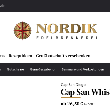
.de
uns
Rezeptideen
Grußbotschaft verschenken
n
Gutscheine
Genießerzubehör
Seminare und Verkostungen
Cap San Diego
Cap San Whi
ab 26,50 €
für 100ml