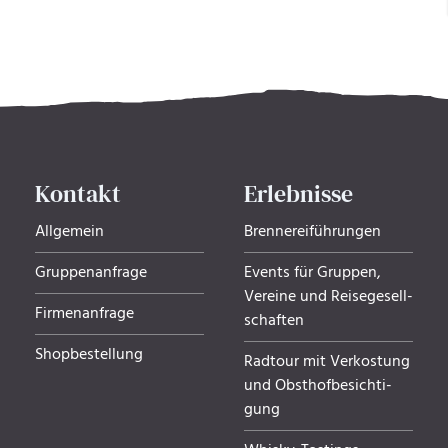
Kontakt
Erlebnisse
Allgemein
Brennereiführungen
Gruppenanfrage
Events für Gruppen,
Ver­eine und Rei­se­ge­sell­
Firmenanfrage
schaf­ten
Shopbestellung
Radtour mit Verkostung
und Obsthof­be­sich­ti­
gung