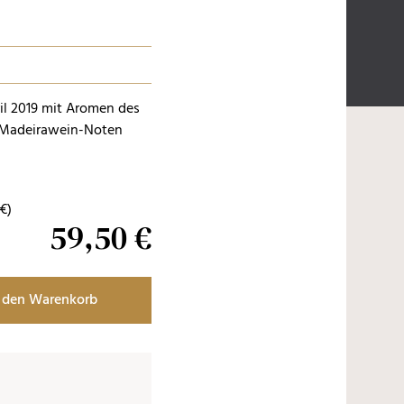
il 2019 mit Aromen des
r Madeirawein-Noten
€
)
59,50 €
 den Warenkorb