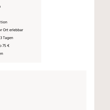
n
ktion
r Ort erlebbar
 3 Tagen
b 75 €
en