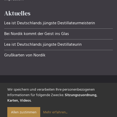
Aktuelles
Lea ist Deutschlands jüngste Destillateurmeisterin
Bei Nordik kommt der Geist ins Glas
Lea ist Deutschlands jüngste Destillateurin
Grußkarten von Nordik
Wir speichern und verarbeiten Ihre personenbezogenen
Informationen für folgende Zwecke:
Sitzungszuordnung,
made with ‰
Karten, Videos
.
© 2026 NORDIK Edelbrennerei &
Spirituosenmanufaktur GmbH & Co. KG
Mehr erfahren
...
Allen zustimmen