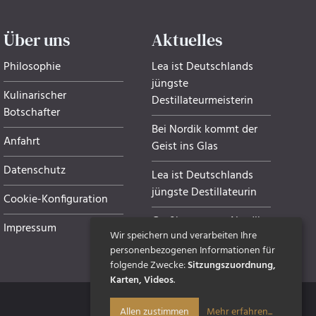
Über uns
Aktuelles
Philosophie
Lea ist Deutschlands
jüngste
Kulinarischer
Destillateurmeisterin
Botschafter
Bei Nordik kommt der
Anfahrt
Geist ins Glas
Datenschutz
Lea ist Deutschlands
jüngste Destillateurin
Cookie-Konfiguration
Grußkarten von Nordik
Impressum
Wir speichern und verarbeiten Ihre
personenbezogenen Informationen für
folgende Zwecke:
Sitzungszuordnung,
Karten, Videos
.
Mehr erfahren
...
Allen zustimmen