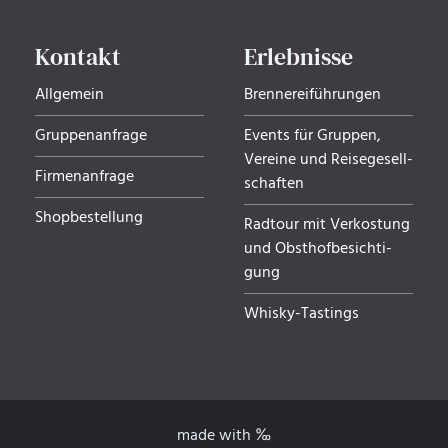
Kontakt
Erlebnisse
Allgemein
Brennereiführungen
Gruppenanfrage
Events für Gruppen,
Ver­eine und Rei­se­ge­sell­
Firmenanfrage
schaf­ten
Shopbestellung
Radtour mit Verkostung
und Obsthof­be­sich­ti­
gung
Whisky-Tastings
made with ‰