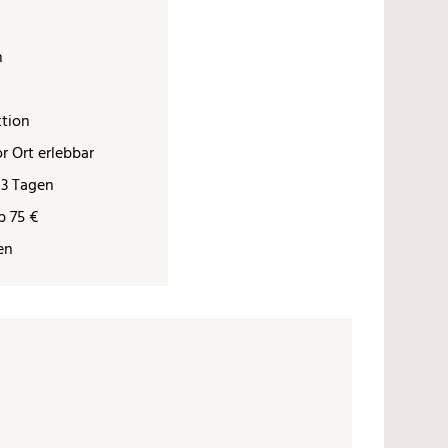
n
ktion
r Ort erlebbar
 3 Tagen
b 75 €
en