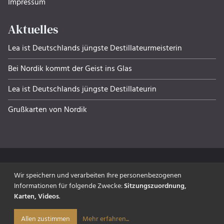
Impressum
Aktuelles
Lea ist Deutschlands jüngste Destillateurmeisterin
Bei Nordik kommt der Geist ins Glas
Lea ist Deutschlands jüngste Destillateurin
Grußkarten von Nordik
Wir speichern und verarbeiten Ihre personenbezogenen
Informationen für folgende Zwecke:
Sitzungszuordnung,
made with ‰
Karten, Videos
.
© 2026 NORDIK Edelbrennerei &
Spirituosenmanufaktur GmbH & Co. KG
Mehr erfahren
...
Allen zustimmen