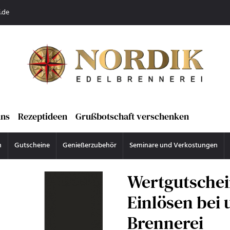
.de
uns
Rezeptideen
Grußbotschaft verschenken
n
Gutscheine
Genießerzubehör
Seminare und Verkostungen
Wertgutsche
Einlösen bei 
Brennerei