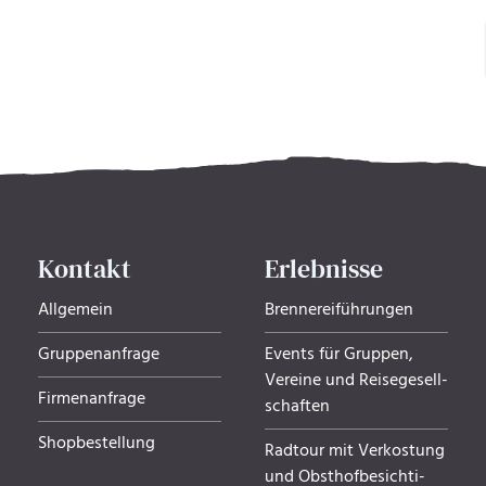
Kontakt
Erlebnisse
Allgemein
Brennereiführungen
Gruppenanfrage
Events für Gruppen,
Ver­eine und Rei­se­ge­sell­
Firmenanfrage
schaf­ten
Shopbestellung
Radtour mit Verkostung
und Obsthof­be­sich­ti­