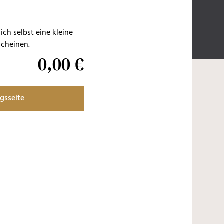
ch selbst eine kleine
scheinen.
0
,
00
€
gsseite