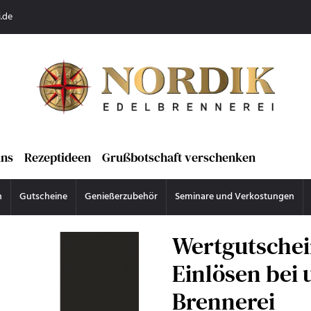
.de
uns
Rezeptideen
Grußbotschaft verschenken
n
Gutscheine
Genießerzubehör
Seminare und Verkostungen
Wertgutsche
Einlösen bei 
Brennerei