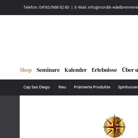
Telefon: 04163/866 92 60
|
E-Mail:
info@nordik-edelbrennerei
Shop
Seminare
Kalender
Erlebnisse
Über 
Cap San Diego
Neu
Prämierte Produkte
Spirituose