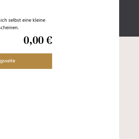
ch selbst eine kleine
scheinen.
0
,
00
€
gsseite