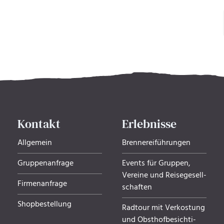
Kontakt
Erlebnisse
Allgemein
Brennereiführungen
Gruppenanfrage
Events für Gruppen,
Ver­eine und Rei­se­ge­sell­
Firmenanfrage
schaf­ten
Shopbestellung
Radtour mit Verkostung
und Obsthof­be­sich­ti­